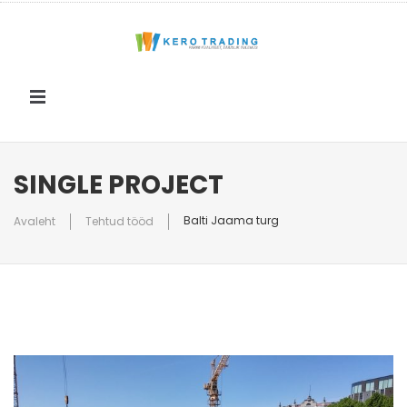
FIRMAST
SINGLE PROJECT
TOOTEGRUPID
Balti Jaama turg
Avaleht
Tehtud tööd
PARTNERID
UUDISED
PROJEKTID
KONTAKT